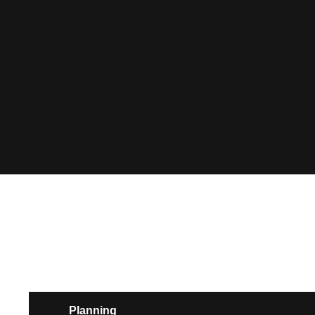
Nacimos como un proyecto universitario, crecimos como 
servicios integrales con más de 18 años en el mercado c
Planning