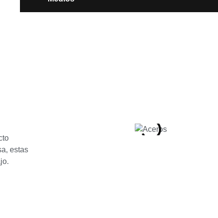
cto
sa, estas
jo.